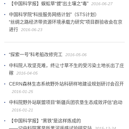
【中国科学报】蜈蚣草“拔”出土壤之“毒”
2016-06-27
中国科学院“科技服务网络计划”（STS计划）
“丝绸之路经济带资源环境承载力研究”项目群验收会在京
进行
2016-06-23
“探索一号”科考船改修完工
2016-05-06
中科院人攻坚克难，终让寸草不生的受污染土地长出了庄
稼
2016-04-05
CERN森林生态系统野外站科研样地建设规划研讨会召开
2016-01-25
中科院野外站联盟项目“新疆兵团农垦生态成效评估”启动
2016-01-21
【中国科学报】“黑铁”是这样炼成的
——记中科院寒旱所黑河遥感试验研究站
2015-12-24