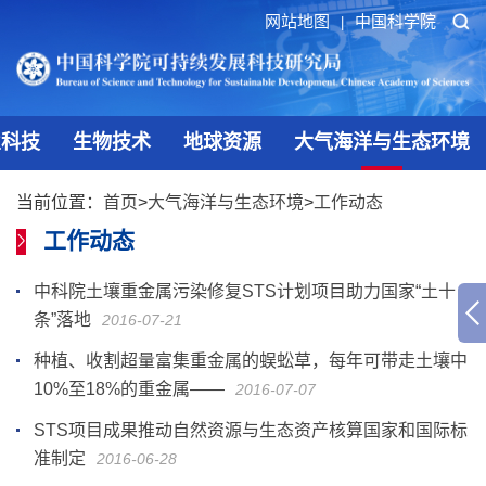
网站地图
中国科学院
|
业科技
生物技术
地球资源
大气海洋与生态环境
当前位置：
首页
>
大气海洋与生态环境
>
工作动态
工作动态
中科院土壤重金属污染修复STS计划项目助力国家“土十
条”落地
2016-07-21
种植、收割超量富集重金属的蜈蚣草，每年可带走土壤中
10%至18%的重金属——
2016-07-07
STS项目成果推动自然资源与生态资产核算国家和国际标
准制定
2016-06-28