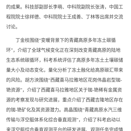
的成果。科技部副部长李萌、中科院副院长张涛，中国工
程院院士徐祥德、中科院院士王成善、丁林等出席并交流
讨论。
丁金枝围绕“变暖背景下的青藏高原多年冻土碳循
环”，介绍了全球气候变化正在深刻改变青藏高原的陆地
生态系统碳循环，科考系统评估了高原多年冻土土壤碳储
量大小及动态变化，量化分析了冻土融化给高原碳汇带来
的风险。胡方泱围绕“西藏喜马拉雅地区花岗伟晶岩型铷-
铯资源”，介绍了西藏喜马拉雅地区关于铷-铯稀有金属资
源的考察发现与研究进展，重点介绍了西藏吉隆地区存在
的铷-铯矿化及其资源潜力。高晶围绕“青藏高原水汽三维
传输与浮空艇体系化综合垂直观测”，介绍了科考启动以
来浮空艇综合垂直观测平台的研发进展、观测任务完成情