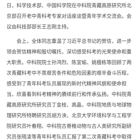
日，科学技术部、中国科学院在中科院青藏高原研究所北
京部召开老中青科考专家对话座谈暨青年学术交流会。会
议由科技部部长王志刚主持。
会上，全体同志重温了习近平总书记的贺信，进一步
领会贺信精神和殷切嘱托，深切感受科考的光荣使命和重
大职责。中科院院士孙鸿烈、陈宜瑜、姚檀栋等回顾了两
次青藏科考中不畏艰苦条件和危险因素的艰辛奋斗历程，
感受到了青年科考队员展现的新时代精神风貌和使命担
当，欣喜看到科考精神的赓续前行和传承弘扬。中科院青
藏高原研究所研究员丁金枝、高晶，中科院地质与地球物
理研究所特聘研究员胡方泱、北京大学环境科学与工程学
院研究员叶春翔、中科院古脊椎动物与古人类研究所副研
究员张晓凌等青年科考队员汇报了第二次青藏科考中取得