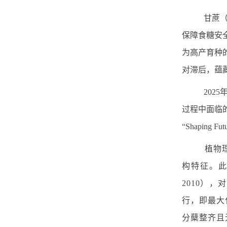
甘蔗
保障食糖安
为高产育种
对滞后，蕴
2025
过程中面临
“
Shaping Futu
植物
构特征。
2010
），对
行，即最大
分蘖整齐且