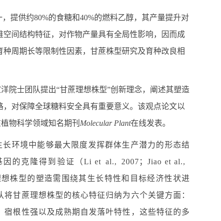
一，提供约
80%
的食糖和
40%
的燃料乙醇，其产量提升对
维空间结构特征，对作物产量具有全局性影响，因而成
育种周期长等限制性因素，甘蔗株型研究及育种改良相
洋院士团队提出“甘蔗理想株型”创新理念，阐述其塑造
路，对保障全球糖料安全具有重要意义。该观点论文以
在植物科学领域知名期刊
Molecular Plant
在线发表。
生长环境中能够最大限度发挥群体生产潜力的形态结
基因的克隆得到验证（
Li et
al., 2007
；
Jiao et al.,
理想株型的塑造需围绕其生长特性和目标经济性状进
队将甘蔗理想株型的核心特征归纳为六个关键方面：
、宿根性强以及成熟期自发落叶特性，这些特征的多