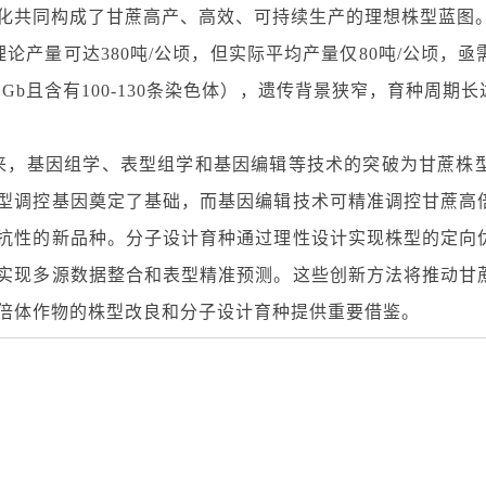
化共同构成了甘蔗高产、高效、可持续生产的理想株型蓝图
理论产量可达
380
吨
/
公顷，但实际平均产量仅
80
吨
/
公顷，亟
 Gb
且含有
100-130
条染色体），遗传背景狭窄，育种周期长
来，基因组学、表型组学和基因编辑等技术的突破为甘蔗株
型调控基因奠定了基础，而基因编辑技术可精准调控甘蔗高
抗性的新品种。分子设计育种通过理性设计实现株型的定向
实现多源数据整合和表型精准预测。这些创新方法将推动甘
倍体作物的株型改良和分子设计育种提供重要借鉴。