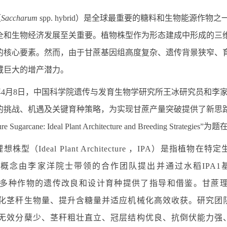
（
Saccharum
spp. hybrid
）是全球最重要的糖料和生物能源作物之
全和生物经济发展至关重要。植物株型作为形态建成中形成的三
的核心要素。然而，由于甘蔗基因组高度复杂、遗传背景狭窄、
藏巨大的增产潜力。
年
4
月
8
日，中国科学院遗传与发育生物学研究所王冰研究员和李家
的挑战、机遇及关键育种策略，为实现甘蔗产量突破提供了新思
re Sugarcane: Ideal Plant Architecture and Breeding Strategies
”为题
理想株型（
Ideal Plant Architecture ，IPA
）是指植物在特定
此概念由李家洋院士带领的合作团队提出并通过水稻
IPA1
多种作物的遗传改良和设计育种提供了指导和借鉴。甘蔗
化茎秆生物量、提升含糖量并适应机械化高效收获。研究团
无效分蘖少、茎秆粗壮直立、冠层结构优良、抗倒伏能力强