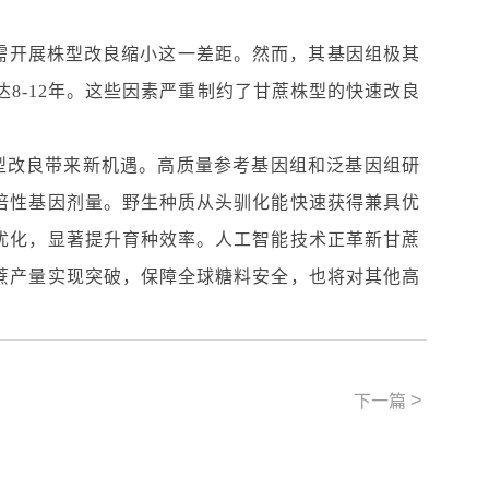
。
需开展株型改良缩小这一差距。然而，其基因组极其
达
8-12
年。这些因素严重制约了甘蔗株型的快速改良
型改良带来新机遇。高质量参考基因组和泛基因组研
倍性基因剂量。野生种质从头驯化能快速获得兼具优
优化，显著提升育种效率。人工智能技术正革新甘蔗
蔗产量实现突破，保障全球糖料安全，也将对其他高
>
下一篇