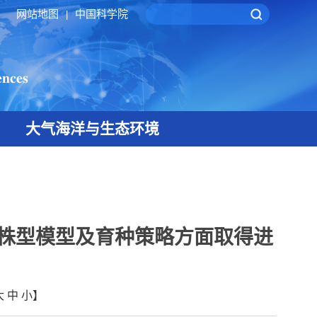
网站地图
中国科学院
|
大气海洋与生态环境
想株型模型及育种策略方面取得进
大
中
小
】